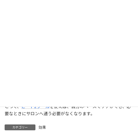
ビート2クールが痛みを軽減できる理由は、冷却機能にあります。
脱毛時には、光を照射することで毛根にダメージを与えますが、
その際に発生する熱が痛みの原因となります。しかし、ビート2ク
ールは、照射と同時に肌を冷却することで、この熱を和らげ、痛み
を抑えます。この機能は特に、痛みを感じやすいヒゲやVIOの脱毛
時に非常に効果的です。
また、冷却効果により、より高い出力での脱毛が可能になるた
め、効果的なムダ毛ケアが期待できます。特に、頑固な毛や濃い
毛に対しても効果が期待されることから、男性のヒゲやVIOの脱毛
にも適しています。
これまでサロンでの脱毛をためらっていた方も、自宅で手軽に同
じようなケアを行えることが、この製品の大きな魅力です。特
に、サロンに通う時間がない方や、恥ずかしさを感じている方に
とって、
ビート2クール
を使えば、自分のペースでケアができ、必
要なときにサロンへ通う必要がなくなります。
効果
カテゴリー